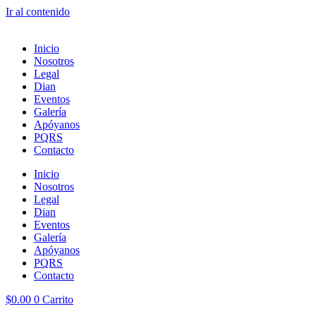
Ir al contenido
Inicio
Nosotros
Legal
Dian
Eventos
Galería
Apóyanos
PQRS
Contacto
Inicio
Nosotros
Legal
Dian
Eventos
Galería
Apóyanos
PQRS
Contacto
$
0.00
0
Carrito