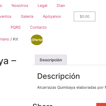
io
Nosotros
Legal
Dian
ventos
Galería
Apóyanos
$
0.00
PQRS
Contacto
 mano
/ Kit
¡Oferta!
ya –
Descripción
Descripción
Alcarrazas Quimbaya elaboradas por M