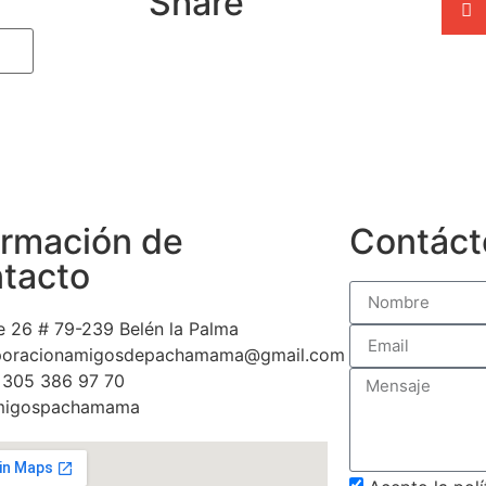
Share
ormación de
Contáct
tacto
e 26 # 79-239 Belén la Palma
poracionamigosdepachamama@gmail.com
 305 386 97 70
igospachamama