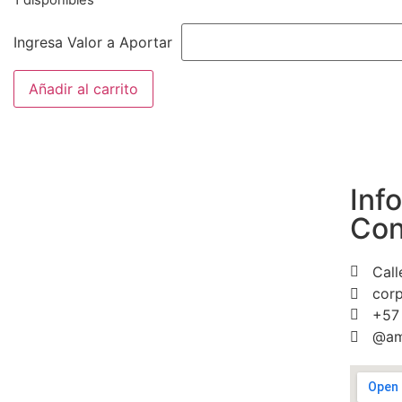
1 disponibles
Ingresa Valor a Aportar
Añadir al carrito
Inf
Con
Call
cor
+57
@am