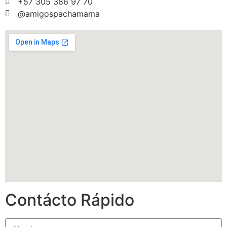
+57 305 386 97 70
@amigospachamama
Contácto Rápido